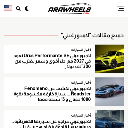
جميع مقالات "لامبورغيني"
أخبار السيارات
لامبورغيني Urus Performante SE تعود
في 2027 مع أداء أقوى وسعر يقترب من
300 ألف دولار
أخبار السيارات
لامبورغيني تكشف عن Fenomeno
Roadster … سيارة خارقة مكشوفة بقوة
1080 حصان و 15 نسخة فقط
أخبار السيارات
لامبورغيني تتراجع عن سيارتها الكهربائية…
وLanzador قادمة بنظام هجين قابل