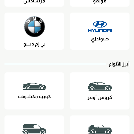
فولفو
مرسيدس
هيونداي
بي إم دبليو
أبرز الأنواع
كوبيه مكشوفة
كروس أوفر