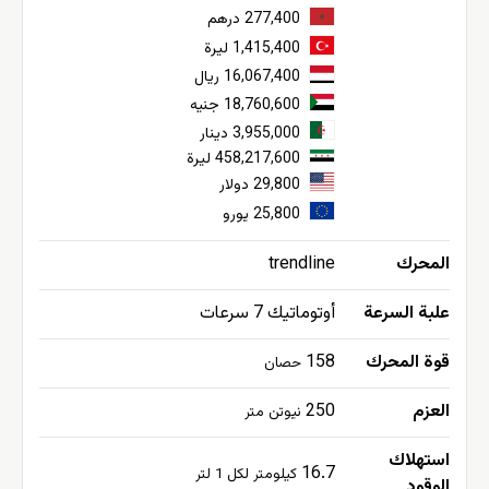
277,400 درهم
1,415,400 ليرة
16,067,400 ريال
18,760,600 جنيه
3,955,000 دينار
458,217,600 ليرة
29,800 دولار
25,800 يورو
المحرك
trendline
علبة السرعة
أوتوماتيك 7 سرعات
قوة المحرك
158
حصان
العزم
250
نيوتن متر
استهلاك
16.7
كيلومتر لكل 1 لتر
الوقود