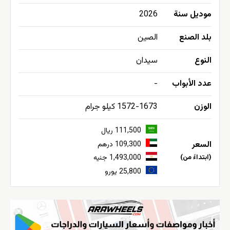
موديل سنة
2026
بلد الصنع
الصين
النوع
سيدان
عدد الأبواب
-
الوزن
1572-1673 كيلو جرام
111,500 ريال
السعر
109,300 درهم
(ابتداءً من)
1,493,000 جنيه
25,800 يورو