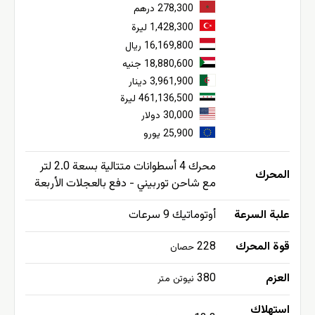
278,300 درهم
1,428,300 ليرة
16,169,800 ريال
18,880,600 جنيه
3,961,900 دينار
461,136,500 ليرة
30,000 دولار
25,900 يورو
محرك 4 أسطوانات متتالية بسعة 2.0 لتر
المحرك
مع شاحن توربيني - دفع بالعجلات الأربعة
علبة السرعة
أوتوماتيك 9 سرعات
قوة المحرك
228
حصان
العزم
380
نيوتن متر
استهلاك