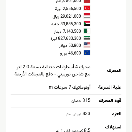
501,000 درهم
2,556,500 ليرة
29,021,000 ريال
33,885,300 جنيه
7,143,500 دينار
827,633,300 ليرة
53,800 دولار
46,600 يورو
محرك 4 أسطوانات متتالية بسعة 2.0 لتر
المحرك
مع شاحن توربيني - دفع بالعجلات الأربعة
علبة السرعة
أوتوماتيك 7 سرعات m
قوة المحرك
315
حصان
العزم
433
نيوتن متر
استهلاك
8.5
كيلومتر لكل 1 لتر