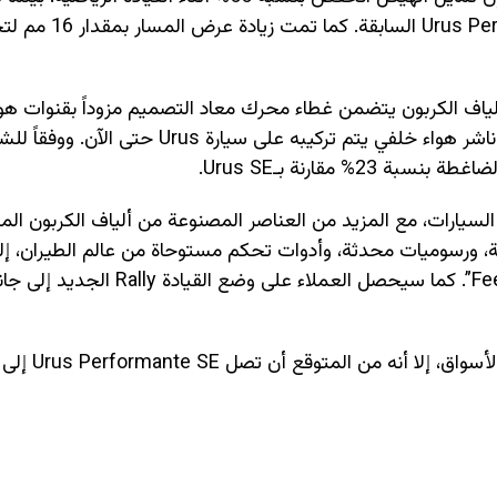
الاهتزازات المرتبطة بالراحة بنسبة 25% مقارنة بـs Performante
ألياف الكربون يتضمن غطاء محرك معاد التصميم مزوداً بقنوات هو
نوع S-duct، وفتحات تبريد أكبر، وجناحاً خلفياً أعلى، وأكبر ناشر هواء خلفي يتم تركيبه على سيارة Urus حتى 
ضة السيارات، مع المزيد من العناصر المصنوعة من ألياف الكربون ال
يدة لنظام المعلومات والترفيه بقياس 12.3 بوصة، ورسوميات محدثة، وأدوات تحكم مستوحاة من عالم الطيرا
فلسفة التصميم المعروفة لدى لامبورغيني “Feel Like a Pilot”. كما سيحصل العمل
ولم تعلن لامبورغيني بعد عن الأسعار أو موعد الإط