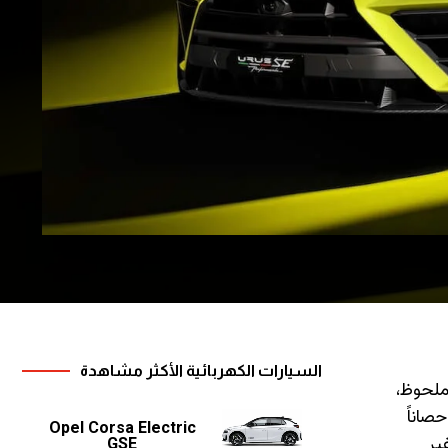
السيارات الكهربائية الأكثر مشاهدة
بشكل ملحوظ،
موعة واسعة من التحديثات على الهيكل والديناميكا الهوائية. ومع ذلك، وعلى الرغم من زيادة القوة بمقدار 144 حصاناً
Opel Corsa Electric
جديد يحقق نفس زمن التسارع من 0 إلى 100 كم/س الذي سجلته Urus Performante غير
GSE