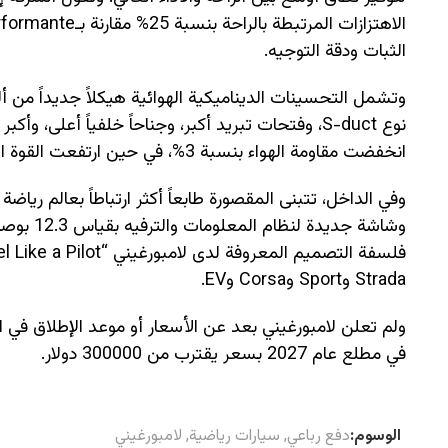
الثبات ودقة التوجيه.
وتشمل التحسينات الديناميكية الهوائية هيكلاً جديداً من 
انخفضت مقاومة الهواء بنسبة 3%، في حين ارتفعت القوة الضاغطة بنسبة 23% مقارنة بـUrus SE.
وفي الداخل، تتبنى المقصورة طابعاً أكثر ارتباطاً بعالم ريا
وشاشة جد
Strada وSport وCorsa وEV.
في مطلع عام 2027 بسعر يقترب من 300000 دولار.
الوسوم:
دفع رباعي
,
سيارات رياضية
,
لامبورغيني