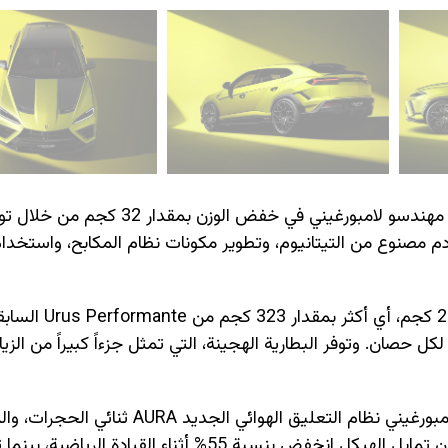
ولتمييز نسخة Performante عن Urus SE القياسية، نجح مهندسو لامبورغيني في خفض الوزن بمق
دم مصنوع من التيتانيوم، وتطوير مكونات نظام المكابح، واستخدام
وعلى الرغم من هذه الإجراءات، يبلغ وزن الطراز الجديد 473
لامبورغيني أن نسبة الوزن إلى القوة تبلغ 3 كجم لكل حصان. وتوفر البطارية الهجينة، التي تمثل جزءاً كبيراً من 
وشهد الهيكل أيضاً تحديثات واسعة النطاق، حيث قدمت لامبورغيني نظام التعليق الهوائي 
لتوفير نطاق أوسع بين الراحة والأداء العالي. وتقول الشركة إن تمايل الهيكل انخفض بنسبة 55% أثناء القيا