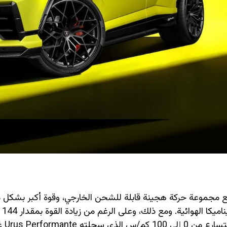
 لامبورغيني بسيارة Urus Performante لعام 2027 مع مجموعة حركة هجينة قابلة للشحن الخارجي، وقوة أكبر 
إلى جانب مج
مقارنة بالجيل السابق، فإن الطراز ال