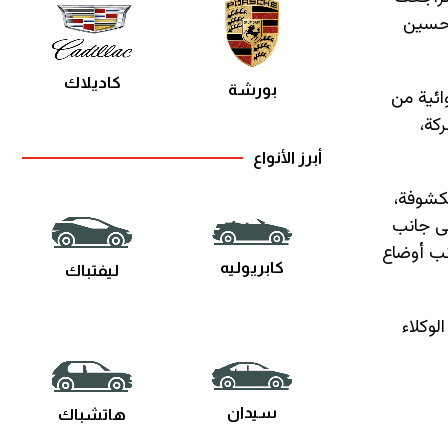
Uru السابقة. كما تمت زيادة عرض المسار بمقدار 16 مم لتحسين
كاديلاك
بورشة
ائية من
الآن. ووفقاً للشركة،
أبرز الأنواع
مكشوفة،
ن، إلى جانب
اء على وضع القيادة Rally الجديد إلى جانب أوضاع
كابريوليه
ليفتباك
لاق في الأسواق، إلا أنه من المتوقع أن تصل Urus Performante SE إلى الوكلاء
سيدان
هاتشباك