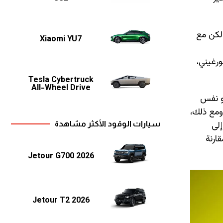
الجديدة على نظام الدفع الهجين القابل للشحن الخارجي المستخدم بالفعل في Urus SE، ولكن مع
Xiaomi YU7
 ووفقاً لشركة لامبورغيني،
Tesla Cybertruck
All-Wheel Drive
ديدة من 0 إلى 100 كم/س خلال 3.3 ثانية، وهو نفس
ن متر من عزم الدوران. ومع ذلك،
حصاناً، كما تصل إلى
سيارات الوقود الأكثر مشاهدة
 القصوى دون تغيير عند 312 كم/س، مقارنة
Jetour G700 2026
Jetour T2 2026