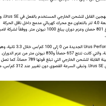
تعتمد Urus Performante SE 
تحسينات إضافية للأداء. ويعمل محرك V8 مزدوج التوربو سعة 4.0 لتر بالتعاون مع محرك كهربائي مدمج داخل ناقل الحركة
الأوتوماتيكي ZF ذي الثماني سرعات، لينتج قوة إجمالية تبلغ 801 حصان وعزم دوران يبلغ 1000 نيوتن متر.
وعلى الرغم من الزيادة الكبيرة في القوة، تتسارع Urus Performante SE الج
الزمن الذي حققته Urus Performante السابقة غير الهجينة، والتي كانت تنتج 657 حصاناً و850 نيوت
تتفوق النسخة الجديدة بفارق 0.1 ثانية على Urus SE الهجينة القابلة للشحن الخارجي التي تبلغ قوتها 789 
سرعة 200 كم/س خلال 10.8 ثانية، أي أسرع بـ0.4 ثانية من Urus SE. وتبقى السرعة