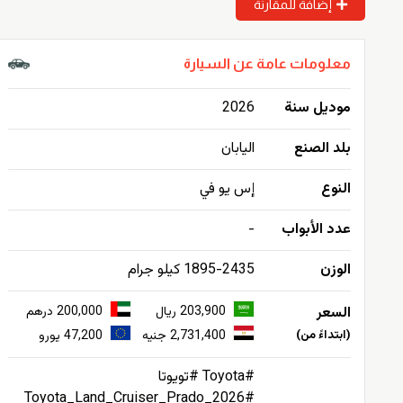
إضافة للمقارنة
معلومات عامة عن السيارة
موديل سنة
2026
بلد الصنع
اليابان
النوع
إس يو في
عدد الأبواب
-
الوزن
1895-2435 كيلو جرام
السعر
203,900 ريال
200,000 درهم
(ابتداءً من)
2,731,400 جنيه
47,200 يورو
#Toyota #تويوتا
#Toyota_Land_Cruiser_Prado_2026