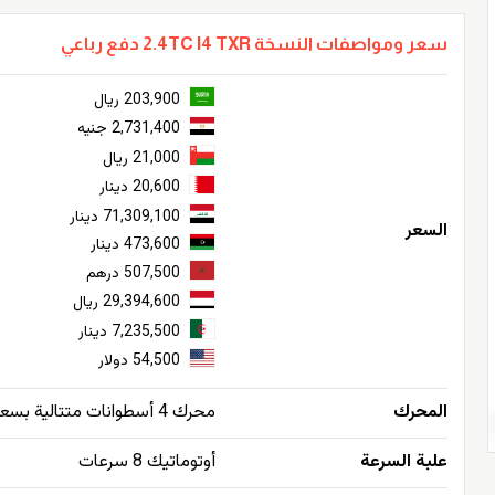
سعر ومواصفات النسخة 2.4TC I4 TXR دفع رباعي
203,900 ريال
2,731,400 جنيه
21,000 ريال
20,600 دينار
71,309,100 دينار
السعر
473,600 دينار
507,500 درهم
29,394,600 ريال
7,235,500 دينار
54,500 دولار
المحرك
محرك 4 أسطوانات متتالية بسعة 2.4 لتر مع شاحن توربيني - دفع بالعجلات الأربعة
علبة السرعة
أوتوماتيك 8 سرعات