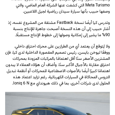
Meta Turismo التي كشفت عنها الشركة العام الماضي، والتي
وصفها حبيب بأنها سيارة سيدان رياضية لجيل اللاعبين.
وتدرس كيا أيضًا نسخة Fastback مشتقة من المشروع نفسه، إذ
أشار حبيب إلى أن هذه النسخة أصبحت جاهزة للإنتاج بنسبة
90% ما يشير إلى إمكانية وصولها إلى خطوط الإنتاج مستقبلًا.
ولا يُتوقع أن يعتمد أي من الطرازين على محرك احتراق داخلي.
ووفقًا ليوخن بايسن، رئيس تصميم المقصورة الداخلية لدى كيا، فإن
المشترين الأصغر سنًا أقل اهتمامًا بالمركبات المزودة بمحركات
احتراق مقارنة بالأجيال الأكبر سنًا. وأضاف أن هؤلاء العملاء لا يبدون
اهتمامًا كبيرًا أيضًا بالأصوات الاصطناعية للمحركات أو أنظمة تبديل
التروس المحاكاة في السيارات الكهربائية، رغم تزايد اعتماد هذه
الحلول لدى شركات أخرى، بما في ذلك هيونداي مع Ioniq 6 N.