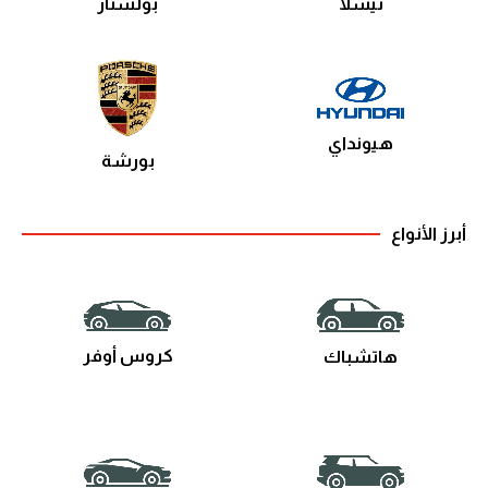
تيسلا
بولستار
هيونداي
بورشة
أبرز الأنواع
كروس أوفر
هاتشباك