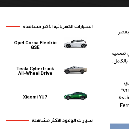
السيارات الكهربائية الأكثر مشاهدة
اء بعصر
Opel Corsa Electric
GSE
ت فيراري تصميم
خلفي المسطح في F8 Spider بهيكل جديد بالكامل.
Tesla Cybertruck
All-Wheel Drive
ري
 المصابيح الدائرية في F8، مع تشابه بصري مع تلك المستخدمة في Ferrari
Xiaomi YU7
وفتحة
ت تستحضر Ferrari 12Cilindri
سيارات الوقود الأكثر مشاهدة