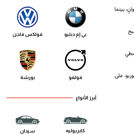
قع أن تبقى أرقام الأداء متقاربة مع F8 Spider. إذ يُرجح أن يستغرق التسارع من 0 إلى 97 كم/س نحو 3 ثوانٍ، بينما
يصبح
بي إم دبليو
فولكس فاجن
ت المحرك الوسطي
اري الحالية ذات المحرك الوسطي ومحرك V8 مزدوج التوربو، على
فولفو
بورشة
أبرز الأنواع
كابريوليه
سيدان