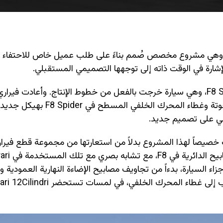
فت فيراري عن سيارة خاصة جديدة تحمل اسم HC25، وهي مشروع مخصص صُمم بناءً على طلب عميل خاص للاحتف
ورغم تقديمها كطراز جديد، تستند HC25 إلى فيراري F8 Spider، وهي سيارة خرجت بالفعل من خطوط الإنتاج. وأعاد
الهيكل الخارجي بشكل واسع، حيث استبدلت الأبواب المنحوتة وغطاء المحرك ال
امي على تصميم جديد.
L أمامية نحيفة صُممت خصيصاً لهذا المشروع بدلاً من استعارتها من مجموعة قطع فيرا
الحالية. وفي الخلف، حلت شرائط ضوئية نحيفة محل
زاء السيارة، بدءاً من تجاويف مصابيح الإضاءة النهارية العمودية 
غطاء المحرك الأمامي، وصولاً إلى الشريط الممتد من الأبواب إلى غطاء المحرك الخلفي، في لمسا