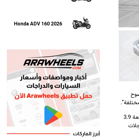
2026 Honda ADV 160
ضوح
ختلفة”.
وتحت الهيكل المعاد تصميمه، تحتفظ HC25 بالمكونات الميكانيكية نفسها الخاصة بـ F8 Spider. وهذا يعني محرك V8 بسعة 3.9
اً إلى العجلات
أبرز الماركات