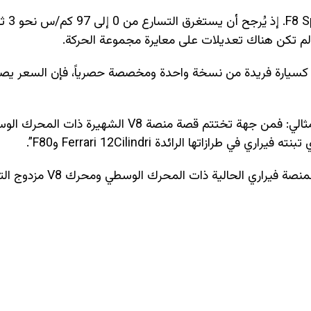
وبناءً على ذلك، يُتو
م تكشف فيراري عن السعر، لكن بالنظر إلى طبيعة HC25 كسيارة فريدة من نسخة واحدة ومخصصة حصرياً، فإن السعر 
وفي إعلانها عن HC25، وصفت فيراري السيارة بأنها “جسر مثالي: فمن جهة تختتم قصة منصة V8 الشهيرة ذا
ازاتها الرائدة Ferrari 12Cilindri وF80”.
وتشير هذه الصياغة إلى أن HC25 قد تمثل الفصل الأخير لمنصة فير