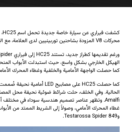
كش
محركات V8 المزودة بشاحنين توربينيين لدى العلامة، مع الإشارة في الوقت ذاته إلى توجهها التصميمي المستقبلي.
كما حصلت الواجهة الأمامية والخلفية وغطاء المحرك الأم
كما حصلت HC25 على مصابيح ED
Amalfi. وتظهر عناصر تصميم هندسية سوداء في مختلف أج
و849 Testarossa Spider.