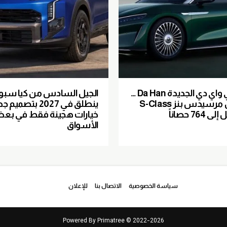
سيدان بي واي دي الجديدة Da Han …
الجيل السادس من كيا سبور
أطول من مرسيدس بنز S-Class
ينطلق في 2027 بتصميم
7 حصاناً
خيارات هجينة فقط في بع
الأسواق
سياسة الخصوصية
الاتصال بنا
للإعلان
Powered By
Primatree
© 2022-2026