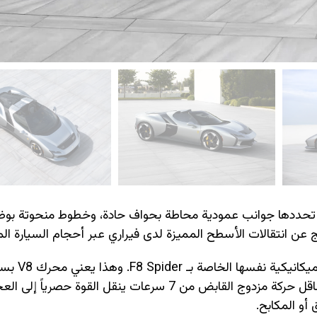
، تحددها جوانب عمودية محاطة بحواف حادة، وخطوط منحوتة بو
عن انتقالات الأسطح المميزة لدى فيراري عبر أحجام السيارة الم
لتر مزود بشاحنين توربينيين يولد قوة 710 حصان، متصل بناقل حركة مزدوج القابض من 7 سرعات ينقل القوة حصري
أو المكابح.