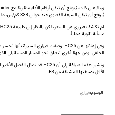
يُتوقع أن تبقى السرعة القصوى عند حوالي 338 كم/س، ما لم تكن هناك تعديلات على معايرة مجموعة الحركة.
ل
مسألة ثانوية عملياً.
الخلفي، ومن جهة أخرى تنطلق نحو المسار المستقبلي الذي تبنته فيراري في طر
الأقل بصيغتها المشتقة من F8.
الوسوم:
فيراري