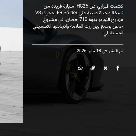
كشفت فيراري عن HC25، سيارة فريدة من
نسخة واحدة مبنية على F8 Spider بمحرك V8
مزدوج التوربو بقوة 710 حصان، في مشروع
خاص يجمع بين إرث العلامة واتجاهها التصميمي
المستقبلي.
تم النشر
في 18 مايو 2026