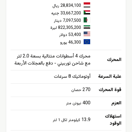
28,834,100 ريال
33,667,200 جنيه
7,097,500 دينار
822,305,200 ليرة
53,400 دولار
46,300 يورو
محرك 4 أسطوانات متتالية بسعة 2.0 لتر
المحرك
مع شاحن توربيني - دفع بالعجلات الأربعة
علبة السرعة
أوتوماتيك 8 سرعات
قوة المحرك
270
حصان
العزم
400
نيوتن متر
استهلاك
13.9
كيلومتر لكل 1 لتر
الوقود