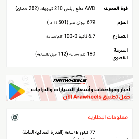
قوة المحرك
AWD دفع رباعي 210
(282
)
كيلوواط
حصان
العزم
679
(501
)
نيوتن متر
lb-ft
التسارع
6.7 ثانية 0-100
كلم/ساعة
السرعة
)
(112
180
كلم/ساعة
ميل/الساعة
القصوى
معلومات البطارية
77
(القدرة الصافية القابلة
كيلوواط/ساعة