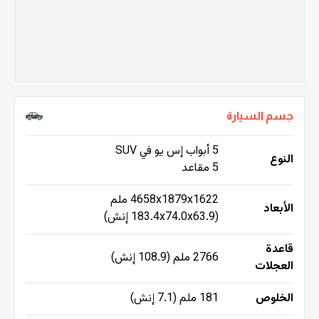
جسم السيارة
5 أبواب إس يو في SUV
النوع
5 مقاعد
4658x1879x1622 ملم
الأبعاد
(183.4x74.0x63.9 إنش)
قاعدة
2766 ملم (108.9 إنش)
العجلات
الخلوص
181 ملم (7.1 إنش)