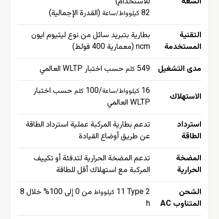
السعة
للاستخدام)
82
(القدرة الإجمالية)
كيلوواط/ساعة
التقنية
بطارية بتبريد سائل من نوع ليثيوم ايون
المستخدمة
ncm (معمارية 400 فولط)
مدى التشغيل
549
حسب اختبار WLTP العالمي
كلم
16
/100
حسب اختبار
كيلوواط/ساعة
كلم
الاستهلاك
WLTP العالمي
استرداد
تدعم بطارية المركبة عملية استرداد الطاقة
الطاقة
عن طريق أوضاع القيادة
المضخة
تدعم المضخة الحرارية لتدفئة أو تكييف
الحرارية
المركبة مع استهلاك أقل للطاقة
الشحن
Type 2
11
من 0 إلى 100% خلال 8
كيلوواط
المتناوب AC
h