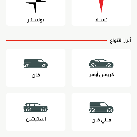
تيسلا
بولستار
أبرز الأنواع
كروس أوفر
فان
استيشن
ميني فان