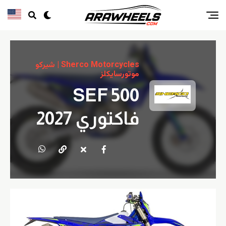
Sherco Motorcycles | شيركو
موتورسايكلز
SEF 500
فاكتوري 2027