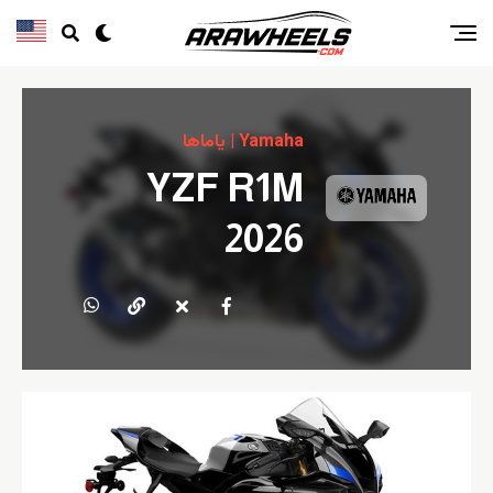
Yamaha | ياماها
YZF R1M
2026