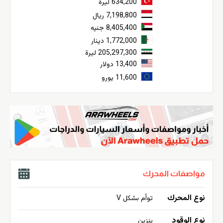
634,200 ليرة
7,198,800 ريال
8,405,400 جنيه
1,772,000 دينار
205,297,300 ليرة
13,400 دولار
11,600 يورو
مواصفات المحرك
نوع المحرك
توأم بشكل V
نوع الوقود
بنزين