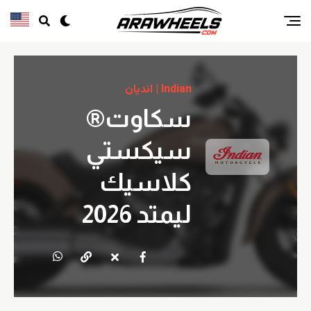
Indian | انديان
سكاوت®
سيكستي
كلاسيك
ليمتد 2026