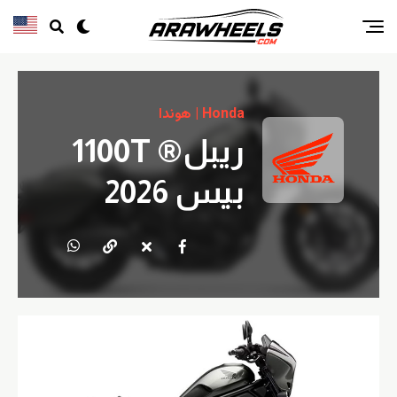
Honda | هوندا
ريبل® 1100T
بيس 2026