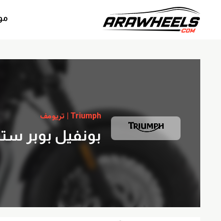
مو
Triumph | تريومف
بونفيل بوبر ستيلث