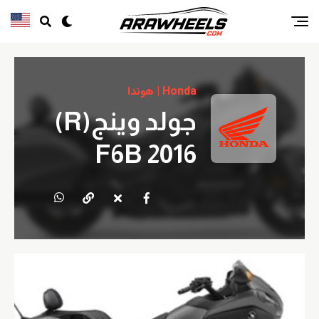
Honda | هوندا
جولد وينج(R)
F6B 2016