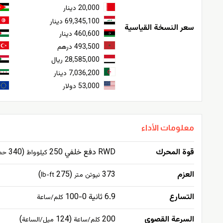
20,000 دينار
69,345,100 دينار
سعر النسخة القياسية
460,600 دينار
493,500 درهم
28,585,000 ريال
7,036,200 دينار
53,000 دولار
معلومات الأداء
قوة المحرك
RWD دفع خلفي 250
(340
كيلوواط
حص
العزم
373
(275
)
نيوتن متر
lb-ft
التسارع
6.9 ثانية 0-100
كلم/ساعة
السرعة القصوى
200
(124
)
كلم/ساعة
ميل/الساعة