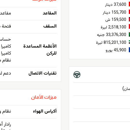
37,600 دينار
155,700 دينار
المقاعد
مقاعد 
159,500 ش
السقف
فتحة س
2,518,100 ليرة
33,376,300 جنيه
حساسا
815,201,100 ليرة
الأنظمة المساعدة
كاميرا 360 درجة
45,900 يورو
للركن
كاميرا
نظام م
تقنيات الاتصال
دعم لنظام ndroid Auto
)
ان
ميزات الأمان
أكياس الهواء
نظام و
رادار أ