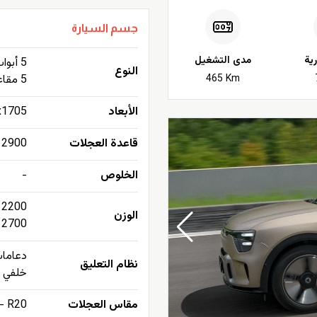
جسم السيارة
ية
مدى التشغيل
5 أبواب هاتشباك Hatchback
النوع
465 Km
5 مقاعد
الأبعاد
695x1920x1705
قاعدة العجلات
2900 ملم (114.2 إنش)
الخلوص
-
2200 كيلوجرام بدون حمولة
الوزن
2700 كيلوجرام الإجمالي مع حمولة
دعامات
نظام التعليق
خلفي م
مقاس العجلات
- R20