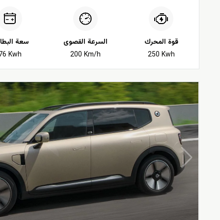
قوة المحرك
السرعة القصوى
سعة البطار
76 Kwh
200 Km/h
250 Kwh