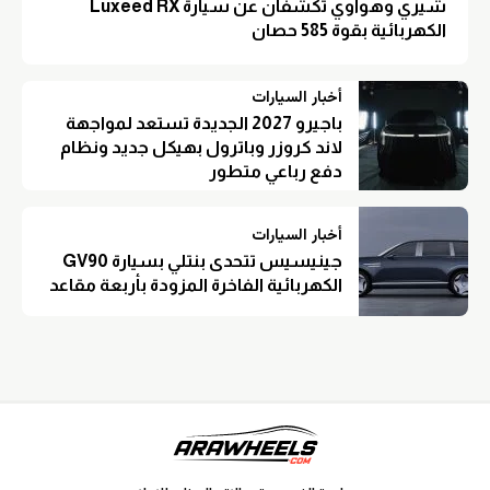
شيري وهواوي تكشفان عن سيارة Luxeed RX
الكهربائية بقوة 585 حصان
أخبار السيارات
باجيرو 2027 الجديدة تستعد لمواجهة
لاند كروزر وباترول بهيكل جديد ونظام
دفع رباعي متطور
أخبار السيارات
جينيسيس تتحدى بنتلي بسيارة GV90
الكهربائية الفاخرة المزودة بأربعة مقاعد