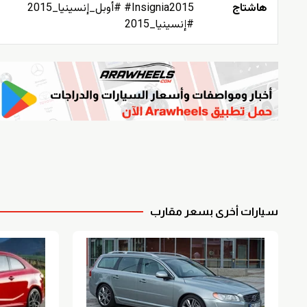
هاشتاج
#Insignia2015 #أوبل_إنسينيا_2015
#إنسينيا_2015
سيارات أخرى بسعر مقارب