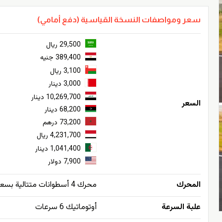
سعر ومواصفات النسخة القياسية (دفع أمامي)
29,500 ريال
389,400 جنيه
3,100 ريال
3,000 دينار
10,269,700 دينار
السعر
68,200 دينار
73,200 درهم
4,231,700 ريال
1,041,400 دينار
7,900 دولار
المحرك
محرك 4 أسطوانات متتالية بسعة 2.0 لتر مع شاحن توربيني - دفع بالعجلات الأمامية
علبة السرعة
أوتوماتيك 6 سرعات