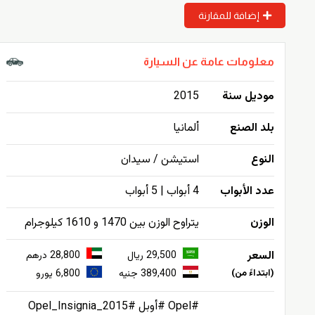
إضافة للمقارنة
معلومات عامة عن السيارة
موديل سنة
2015
بلد الصنع
ألمانيا
النوع
استيشن / سيدان
عدد الأبواب
4 أبواب | 5 أبواب
الوزن
يتراوح الوزن بين 1470 و 1610 كيلوجرام
السعر
29,500 ريال
28,800 درهم
(ابتداءً من)
389,400 جنيه
6,800 يورو
#Opel #أوبل #Opel_Insignia_2015