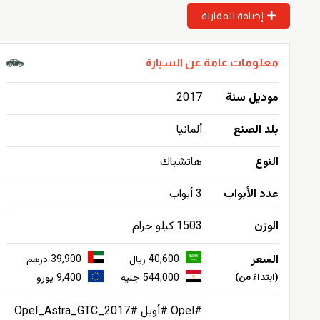
إضافة للمقارنة
معلومات عامة عن السيارة
موديل سنة
2017
بلد الصنع
ألمانيا
النوع
هاتشباك
عدد الأبواب
3 أبواب
الوزن
1503 كيلو جرام
السعر
40,600 ريال
39,900 درهم
(ابتداءً من)
544,000 جنيه
9,400 يورو
#Opel #أوبل #Opel_Astra_GTC_2017