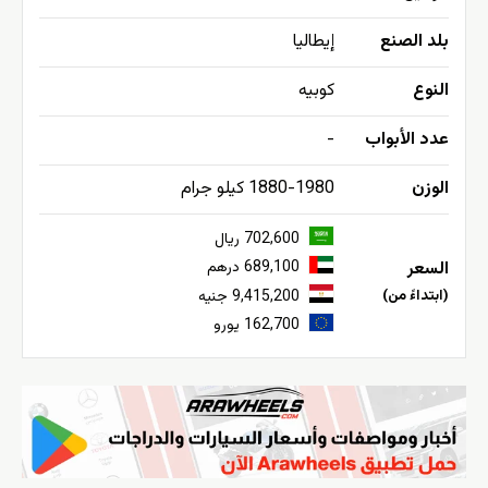
بلد الصنع
إيطاليا
النوع
كوبيه
عدد الأبواب
-
الوزن
1880-1980 كيلو جرام
702,600 ريال
السعر
689,100 درهم
(ابتداءً من)
9,415,200 جنيه
162,700 يورو