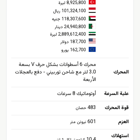
8,925,800 ليرة
101,324,100 ريال
118,307,600 جنيه
24,940,800 دينار
2,889,612,400 ليرة
187,700 دولار
162,700 يورو
محرك 6 أسطوانات بشكل حرف V بسعة
المحرك
3.0 لتر مع شاحن توربيني - دفع بالعجلات
الأربعة
علبة السرعة
أوتوماتيك 8 سرعات
قوة المحرك
483
حصان
العزم
601
نيوتن متر
استهلاك
10.4
كيلومتر لكل 1 لتر