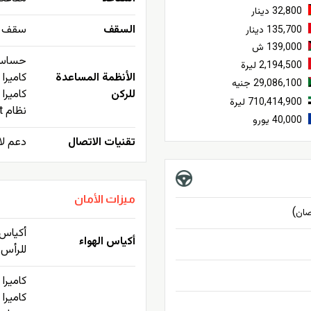
32,800 دينار
السقف
سقف زج
135,700 دينار
139,000 ش
حساسا
2,194,500 ليرة
الأنظمة المساعدة
كاميرا 180 درجة
29,086,100 جنيه
للركن
كاميرا
710,414,900 ليرة
نظام Park Assist للمساعدة في الركن
40,000 يورو
تقنيات الاتصال
دعم لاسلكي دع
ميزات الأمان
)
ان
أكياس 
أكياس الهواء
للرأس
كاميرا 
كاميرا