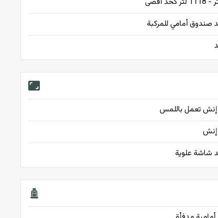
د صندوق أمامي للمركبة
د
س
د شاشة علوية
أمامية مدفأة