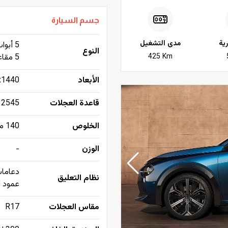
جسم السيارة
ية
مدى التشغيل
5 أبواب هاتشباك Hatchback
النوع
425 Km
5 مقاعد
الأبعاد
080x1760x1440
قاعدة العجلات
2545 ملم (100.2 إنش)
الخلوص
140 ملم (5.5 إنش)
الوزن
-
دعامات
نظام التعليق
عمود ا
مقاس العجلات
R17