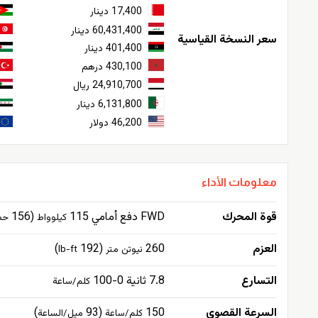
17,400 دينار
60,431,400 دينار
سعر النسخة القياسية
401,400 دينار
430,100 درهم
24,910,700 ريال
6,131,800 دينار
46,200 دولار
معلومات الأداء
قوة المحرك
FWD دفع أمامي 115
(156
كيلوواط
حص
العزم
260
(192
)
نيوتن متر
lb-ft
التسارع
7.8 ثانية 0-100
كلم/ساعة
السرعة القصوى
150
(93
)
كلم/ساعة
ميل/الساعة