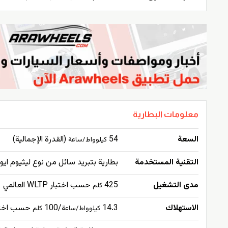
معلومات البطارية
السعة
54
(القدرة الإجمالية)
كيلوواط/ساعة
التقنية المستخدمة
بطارية بتبريد سائل من نوع ليثيوم ايون 400فو
مدى التشغيل
425
حسب اختبار WLTP العالمي
كلم
الاستهلاك
14.3
/100
حسب اختبار WLTP ا
كيلوواط/ساعة
كلم