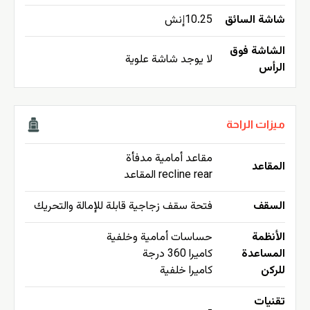
شاشة السائق
10.25إنش
الشاشة فوق
لا يوجد شاشة علوية
الرأس
ميزات الراحة
مقاعد أمامية مدفأة
المقاعد
recline rear المقاعد
السقف
فتحة سقف زجاجية قابلة للإمالة والتحريك
الأنظمة
حساسات أمامية وخلفية
المساعدة
كاميرا 360 درجة
للركن
كاميرا خلفية
تقنيات