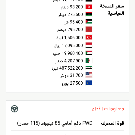
سعر النسخة
93,200 دينار
القياسية
275,500 دينار
95,400 ش
295,200 درهم
1,506,000 ليرة
17,095,000 ريال
19,960,400 جنيه
4,207,900 دينار
487,522,200 ليرة
31,700 دولار
27,500 يورو
معلومات الأداء
قوة المحرك
FWD دفع أمامي 85
(115
)
كيلوواط
حصان