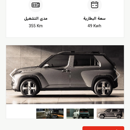
سعة البطارية
مدى التشغيل
355 Km
49 Kwh