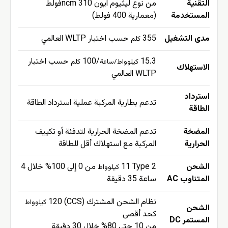
التقنية
من نوع ليثيوم ايون ncm 310فولط
المستخدمة
(معمارية 400 فولط)
مدى التشغيل
355
حسب اختبار WLTP العالمي
كلم
15.3
/100
حسب اختبار
كيلوواط/ساعة
كلم
الاستهلاك
WLTP العالمي
استرداد
تدعم بطارية المركبة عملية استرداد الطاقة
الطاقة
المضخة
تدعم المضخة الحرارية لتدفئة أو تكييف
الحرارية
المركبة مع استهلاك أقل للطاقة
الشحن
Type 2
11
من 0 إلى 100% خلال 4
كيلوواط
المتناوب AC
ساعة 35 دقيقة
نظام الشحن المشترك (CCS) 120
كيلوواط
الشحن
كحد أقصى
المستمر DC
من 10 حتى 80% خلال 30 دقيقة