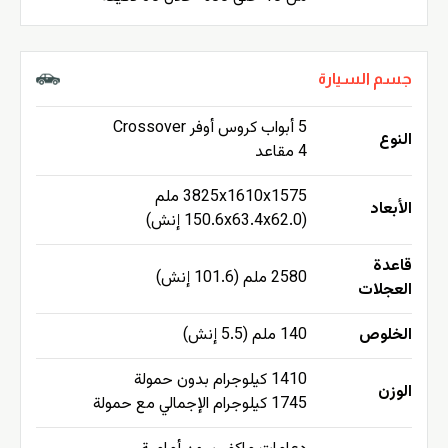
جسم السيارة
5 أبواب كروس أوفر Crossover
النوع
4 مقاعد
3825x1610x1575 ملم
الأبعاد
(150.6x63.4x62.0 إنش)
قاعدة
2580 ملم (101.6 إنش)
العجلات
الخلوص
140 ملم (5.5 إنش)
1410 كيلوجرام بدون حمولة
الوزن
1745 كيلوجرام الإجمالي مع حمولة