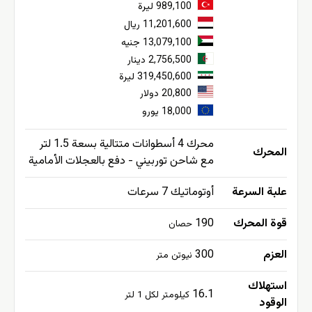
989,100 ليرة
11,201,600 ريال
13,079,100 جنيه
2,756,500 دينار
319,450,600 ليرة
20,800 دولار
18,000 يورو
محرك 4 أسطوانات متتالية بسعة 1.5 لتر
المحرك
مع شاحن توربيني - دفع بالعجلات الأمامية
علبة السرعة
أوتوماتيك 7 سرعات
قوة المحرك
190
حصان
العزم
300
نيوتن متر
استهلاك
16.1
كيلومتر لكل 1 لتر
الوقود