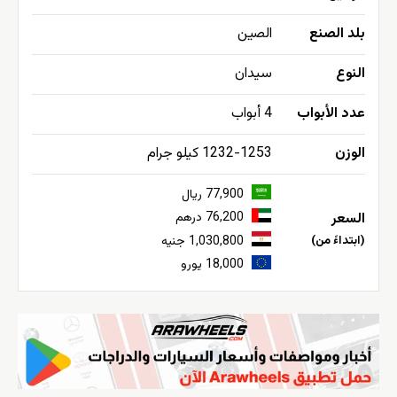
بلد الصنع
الصين
النوع
سيدان
عدد الأبواب
4 أبواب
الوزن
1232-1253 كيلو جرام
77,900 ريال
السعر
76,200 درهم
(ابتداءً من)
1,030,800 جنيه
18,000 يورو