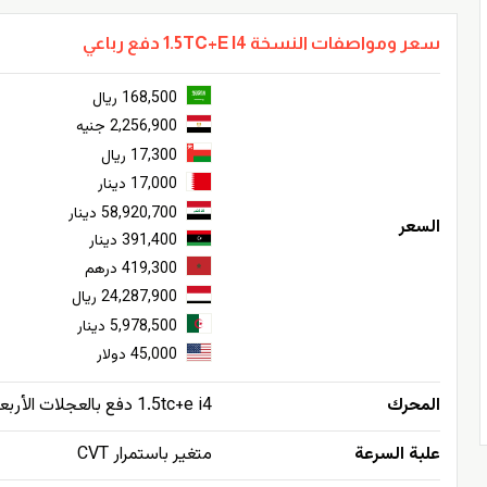
سعر ومواصفات النسخة 1.5TC+E I4 دفع رباعي
168,500 ريال
2,256,900 جنيه
17,300 ريال
17,000 دينار
58,920,700 دينار
السعر
391,400 دينار
419,300 درهم
24,287,900 ريال
5,978,500 دينار
45,000 دولار
المحرك
1.5tc+e i4 دفع بالعجلات الأربعة
علبة السرعة
متغير باستمرار CVT