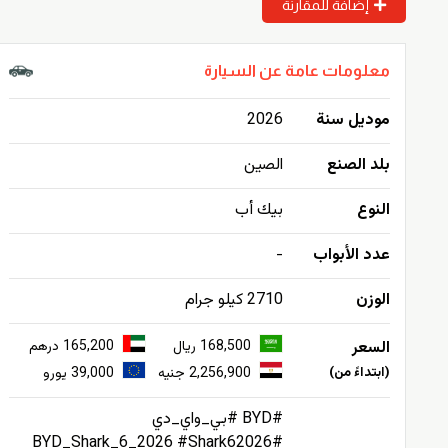
إضافة للمقارنة
معلومات عامة عن السيارة
موديل سنة
2026
بلد الصنع
الصين
النوع
بيك أب
عدد الأبواب
-
الوزن
2710 كيلو جرام
السعر
168,500 ريال
165,200 درهم
(ابتداءً من)
2,256,900 جنيه
39,000 يورو
#BYD #بي_واي_دي
#BYD_Shark_6_2026 #Shark62026