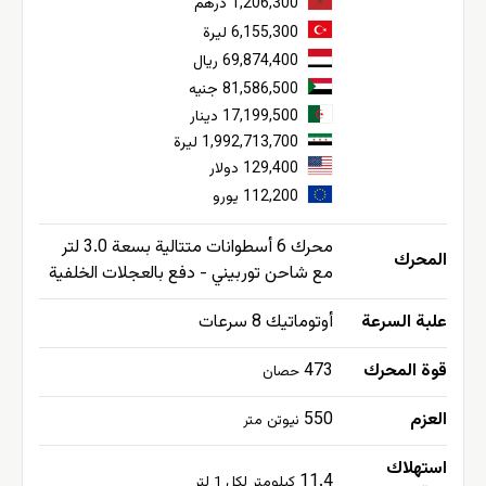
1,206,300 درهم
6,155,300 ليرة
69,874,400 ريال
81,586,500 جنيه
17,199,500 دينار
1,992,713,700 ليرة
129,400 دولار
112,200 يورو
محرك 6 أسطوانات متتالية بسعة 3.0 لتر
المحرك
مع شاحن توربيني - دفع بالعجلات الخلفية
علبة السرعة
أوتوماتيك 8 سرعات
قوة المحرك
473
حصان
العزم
550
نيوتن متر
استهلاك
11.4
كيلومتر لكل 1 لتر