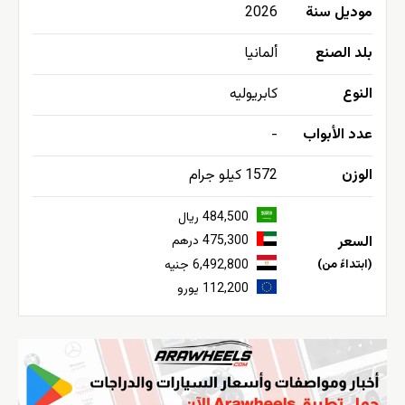
موديل سنة
2026
بلد الصنع
ألمانيا
النوع
كابريوليه
عدد الأبواب
-
الوزن
1572 كيلو جرام
484,500 ريال
السعر
475,300 درهم
(ابتداءً من)
6,492,800 جنيه
112,200 يورو