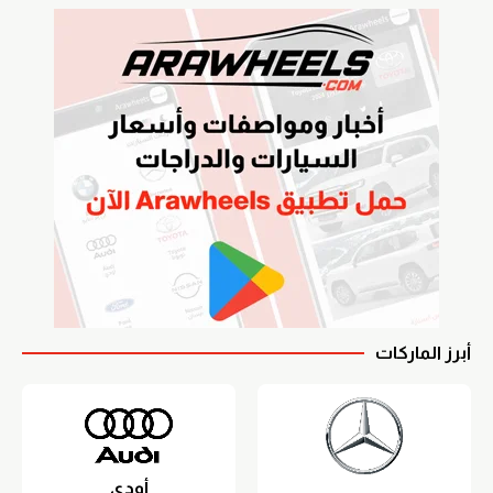
أبرز الماركات
أودي